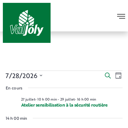
Évènements
7/28/2026
Recherche
Navi
Recherche
Jour
de
et
Sélectionnez
for
En cours
vues
une
navigation
Évèn
date.
de
28
27 juillet- 10 h 00 min
-
29 juillet- 16 h 00 min
Atelier sensibilisation à la sécurité routière
vues
juillet,
Évènement
14 h 00 min
2026