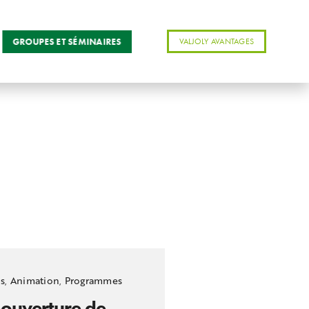
GROUPES ET SÉMINAIRES
VALJOLY AVANTAGES
us
,
Animation
,
Programmes
ouverture de