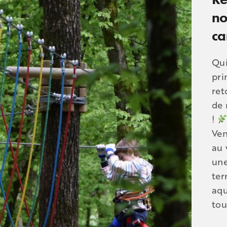
no
ca
Qui
pri
ret
de 
!
Ven
au 
une
ter
aqu
tou