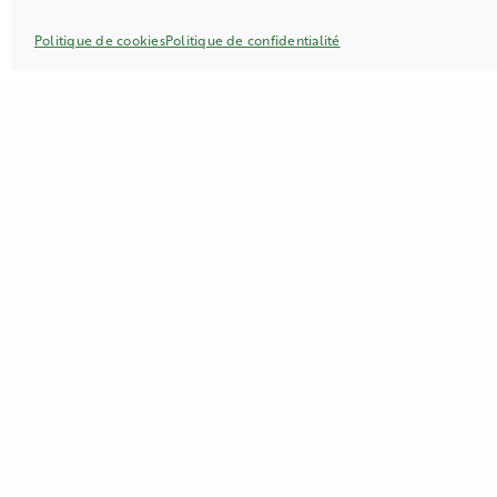
Politique de cookies
Politique de confidentialité
TÉLÉPHONE
03 27 61 83 76
Mentions légales
|
CGV
|
Résiliation cont