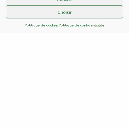
Horaires
Choisir
Politique de cookies
Politique de confidentialité
Tous les jours :
Grandes vacances
15:00 - 19:00
Infos
Le règlement complet du lancer de hache est
disponible ici.
Contact