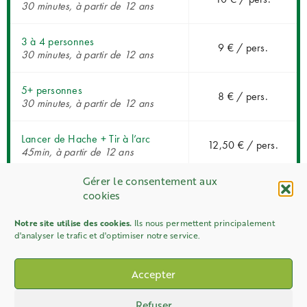
30 minutes, à partir de 12 ans
3 à 4 personnes
9 € / pers.
30 minutes, à partir de 12 ans
5+ personnes
8 € / pers.
30 minutes, à partir de 12 ans
Lancer de Hache + Tir à l’arc
12,50 € / pers.
45min, à partir de 12 ans
Gérer le consentement aux
Tarifs par personne dégressifs selon le nombre de
cookies
participants. Les habitants des communes de : Moustier en
Fagne, Wallers en Fagne, Eppe Sauvage, Liessies, Willies,
Notre site utilise des cookies.
Ils nous permettent principalement
Baives et Trélon, dispose d'un tarif réduit sur présentation
d'analyser le trafic et d'optimiser notre service.
d'un justificatif de domicile valable.
Accepter
Refuser