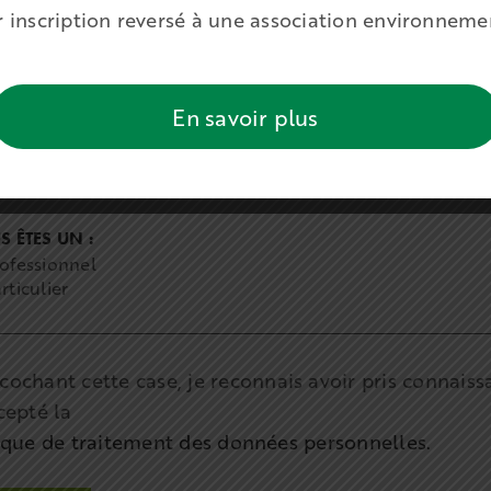
ar inscription reversé à une association environnem
En savoir plus
 ÊTES UN :
ofessionnel
rticulier
cochant cette case, je reconnais avoir pris connais
cepté la
ique de traitement des données personnelles.