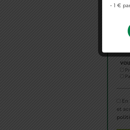
- 1 € p
EMAIL
VOUS
Pr
Pa
En 
et ac
polit