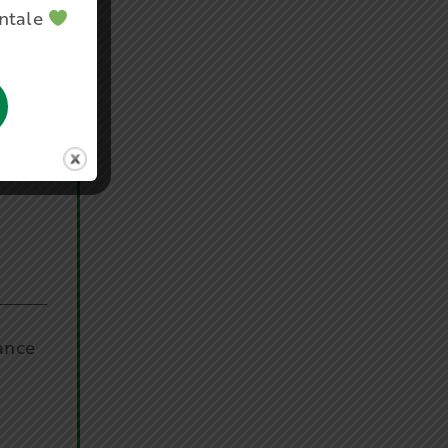
entale
sance