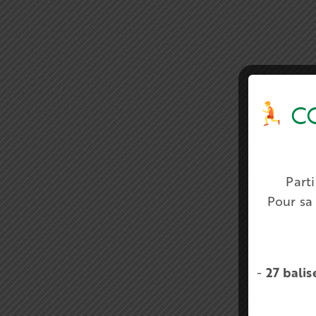
CO
Part
Pour sa 
PRÉN
-
27 balis
NOM