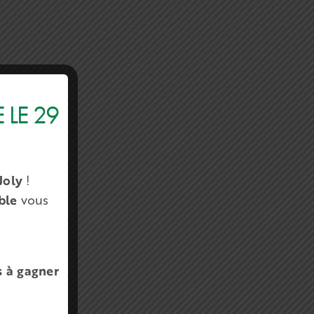
LE 29
Joly
!
ble
vous
s à gagner