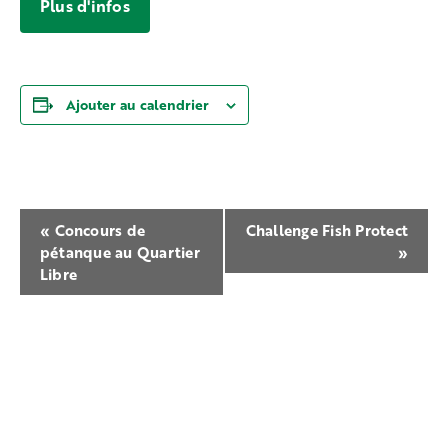
Plus d'infos
Ajouter au calendrier
Navigation
«
Concours de
Challenge Fish Protect
Évènement
pétanque au Quartier
»
Libre