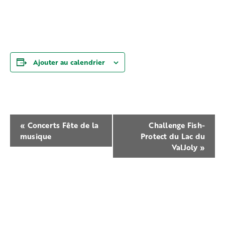
Ajouter au calendrier
Navigation
«
Concerts Fête de la
Challenge Fish-
Évènement
musique
Protect du Lac du
ValJoly
»