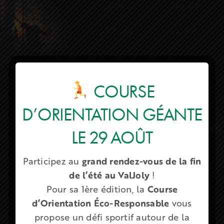
126
LOUISE
CHESNEL
127
MATTTHIEU
PLANCON
128
NOLHAN
GENARTE
129
SIMON
VIN
COURSE
130
SELEN
LAVISSE
D’ORIENTATION GÉANTE
131
JEREMY
HALLIER
LE 29 AOÛT
132
GAETAN
LELEUX
Participez au
grand rendez-vous de la fin
de l’été au ValJoly
!
133
OPHELIE
LELEUX
Pour sa 1ère édition, la
Course
d’Orientation Éco-Responsable
vous
134
ELODIE
FLAHAUT
propose un défi sportif autour de la